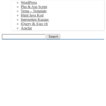
WordPress
Php & Asp Script
Tema – Template
Html Java Kod
Internetten Kazanc
jQuery & Ajax vb
Araclar