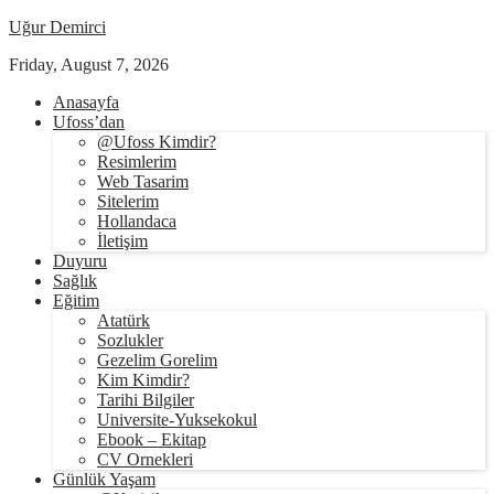
Uğur Demirci
Friday, August 7, 2026
Anasayfa
Ufoss’dan
@Ufoss Kimdir?
Resimlerim
Web Tasarim
Sitelerim
Hollandaca
İletişim
Duyuru
Sağlık
Eğitim
Atatürk
Sozlukler
Gezelim Gorelim
Kim Kimdir?
Tarihi Bilgiler
Universite-Yuksekokul
Ebook – Ekitap
CV Ornekleri
Günlük Yaşam