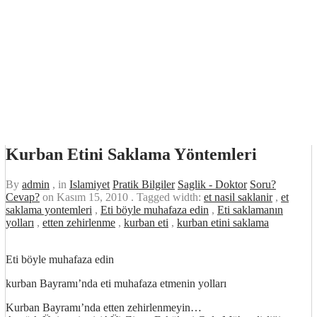
Kurban Etini Saklama Yöntemleri
By
admin
, in
Islamiyet
Pratik Bilgiler
Saglik - Doktor
Soru?
Cevap?
on
Kasım 15, 2010
. Tagged width:
et nasil saklanir
,
et
saklama yontemleri
,
Eti böyle muhafaza edin
,
Eti saklamanın
yolları
,
etten zehirlenme
,
kurban eti
,
kurban etini saklama
Eti böyle muhafaza edin
kurban Bayramı’nda eti muhafaza etmenin yolları
Kurban Bayramı’nda etten zehirlenmeyin…