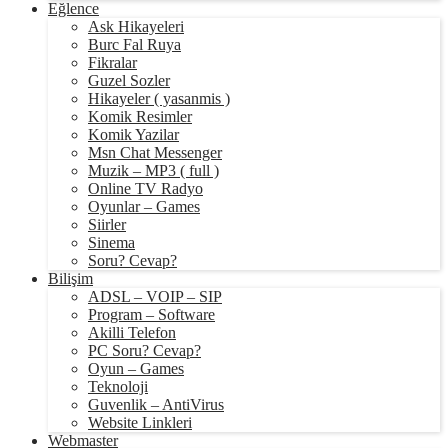
Eğlence
Ask Hikayeleri
Burc Fal Ruya
Fikralar
Guzel Sozler
Hikayeler ( yasanmis )
Komik Resimler
Komik Yazilar
Msn Chat Messenger
Muzik – MP3 ( full )
Online TV Radyo
Oyunlar – Games
Siirler
Sinema
Soru? Cevap?
Bilişim
ADSL – VOIP – SIP
Program – Software
Akilli Telefon
PC Soru? Cevap?
Oyun – Games
Teknoloji
Guvenlik – AntiVirus
Website Linkleri
Webmaster