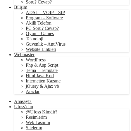
Soru? Cevap?
Bilişim
ADSL – VOIP – SIP
Program – Software
Akilli Telefon
PC Soru? Cevap?
Oyun – Games
Teknoloji
Guvenlik – AntiVirus
Website Linkleri
Webmaster
WordPress
Php & Asp Script
Tema – Template
Html Java Kod
Internetten Kazanc
jQuery & Ajax vb
Araclar
Anasayfa
Ufoss’dan
@Ufoss Kimdir?
Resimlerim
Web Tasarim
Sitelerim