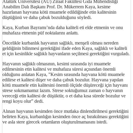
Atatürk Üniversitesi (AÜ) Ziraat Fakültesi Gıda Mühendisliği
Anabilim Dalı Başkanı Prof. Dr. Mükerrem Kaya, kesime
hazırlanan hayvana kötü muamele edildiğinde etin kalitesinin
düştüğünü ve daha çabuk bozulduğunu söyledi.
Kaya, Kurban Bayramı’nda daha kaliteli eti elde etmenin ve onu
muhafaza etmenin püf noktalarını anlattı.
Öncelikle kurbanlık hayvanın sağlıklı, menşeli olması nereden
geldiğinin bilinmesi gerektiğini ifade eden Kaya, sağlıklı ve kaliteli
et için kesinlikle sağlıklı hayvanların seçilmesi gerektiğini vurguladı.
Hayvanın sağlıklı olmasının, kesimi sırasında iyi muamele
edilmesinin etin kalitesi ve muhafaza süresi açısından önemli
olduğunu anlatan Kaya, ”Kesim sırasında hayvana kötü muamele
edilirse et kalitesi düşer ve daha çabuk bozulur. Hayvana yapılan
kötü muamele etin kalitesini önemli ölçüde düşüreceği için hayvanı
strese sokmamamız lazım. Strese soktuğumuz zaman o hayvanın
vereceği etin kalitesi de düşüktür, o et daha kısa sürede bozulur ve
rengi koyu olur” dedi.
Alınan hayvanın kesimden önce mutlaka dinlendirilmesi gerektiğini
belirten Kaya, kurbanlığın kesimden önce aç bırakılması gerektiğini
ve asla stere girecek ortamların oluşturulmamasını istedi.
http://ufoss.com