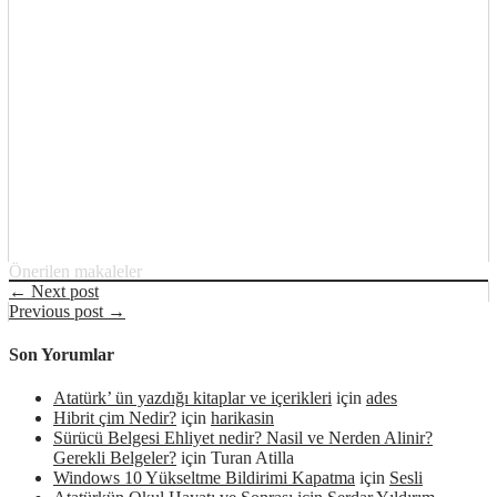
Önerilen makaleler
← Next post
Previous post →
Son Yorumlar
Atatürk’ ün yazdığı kitaplar ve içerikleri
için
ades
Hibrit çim Nedir?
için
harikasin
Sürücü Belgesi Ehliyet nedir? Nasil ve Nerden Alinir?
Gerekli Belgeler?
için
Turan Atilla
Windows 10 Yükseltme Bildirimi Kapatma
için
Sesli