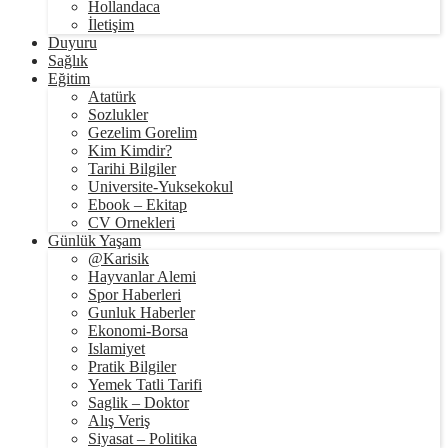
Hollandaca
İletişim
Duyuru
Sağlık
Eğitim
Atatürk
Sozlukler
Gezelim Gorelim
Kim Kimdir?
Tarihi Bilgiler
Universite-Yuksekokul
Ebook – Ekitap
CV Ornekleri
Günlük Yaşam
@Karisik
Hayvanlar Alemi
Spor Haberleri
Gunluk Haberler
Ekonomi-Borsa
Islamiyet
Pratik Bilgiler
Yemek Tatli Tarifi
Saglik – Doktor
Alış Veriş
Siyasat – Politika