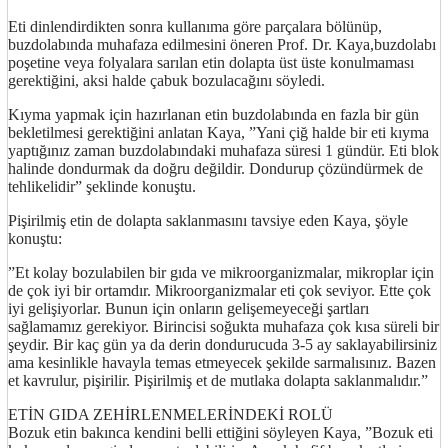
Eti dinlendirdikten sonra kullanıma göre parçalara bölünüp,
buzdolabında muhafaza edilmesini öneren Prof. Dr. Kaya,buzdolabı
poşetine veya folyalara sarılan etin dolapta üst üste konulmaması
gerektiğini, aksi halde çabuk bozulacağını söyledi.
Kıyma yapmak için hazırlanan etin buzdolabında en fazla bir gün
bekletilmesi gerektiğini anlatan Kaya, ”Yani çiğ halde bir eti kıyma
yaptığınız zaman buzdolabındaki muhafaza süresi 1 gündür. Eti blok
halinde dondurmak da doğru değildir. Dondurup çözündürmek de
tehlikelidir” şeklinde konuştu.
Pişirilmiş etin de dolapta saklanmasını tavsiye eden Kaya, şöyle
konuştu:
”Et kolay bozulabilen bir gıda ve mikroorganizmalar, mikroplar için
de çok iyi bir ortamdır. Mikroorganizmalar eti çok seviyor. Ette çok
iyi gelişiyorlar. Bunun için onların gelişemeyeceği şartları
sağlamamız gerekiyor. Birincisi soğukta muhafaza çok kısa süreli bir
şeydir. Bir kaç gün ya da derin dondurucuda 3-5 ay saklayabilirsiniz
ama kesinlikle havayla temas etmeyecek şekilde sarmalısınız. Bazen
et kavrulur, pişirilir. Pişirilmiş et de mutlaka dolapta saklanmalıdır.”
ETİN GIDA ZEHİRLENMELERİNDEKİ ROLÜ
http://ufoss.com
Bozuk etin bakınca kendini belli ettiğini söyleyen Kaya, ”Bozuk eti