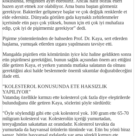
kokusunda, renginden ayırt edebiliriz. Ancak hafif bozuk etleri
bazen ayırt etmek zor olabiliyor. Ama bunu baştan görmeniz
gerekiyor. Bakteriler gelişmeye başlar ve çok değişik renklerde et
elde edersiniz. Dünyada görülen gıda kaynaklı zehirlenmeler
içerisinde etin payı çok yüksek, bunun için eti çok iyi muhafaza
edip, çok iyi de pişirmemiz gerekiyor” dedi.
Pişirme yöntemlerinden de bahseden Prof. Dr. Kaya, sert etlerden
haşlama, yumuşak etlerden ızgara yapılmasını tavsiye etti.
Mangalda pişirilen etin kömürünün iyice köz haline geldikten sonra
etin pişirilmesi gerektiğini, bunun sağlık açısından önem arz ettiğini
dile getiren Kaya, et yerken yanında mutlaka salatanın da olması
gerektiğini aksi halde beslenmede önemli sıkıntılar doğurabileceğini
ifade etti.
”KOLESTEROL KONUSUNDA ETE HAKSIZLIK
YAPILIYOR”
Vatandaş özellikle kırmızı ette kolesterol çok fazla diye eleştirilerde
bulunduğunu dile getiren Kaya, sözlerini şöyle sürdürdü:
”Öyle söylendiği gibi ette çok kolesterol yok. 100 gram ette 65-70
miligram kolesterol var. Kolesterolün içeriği yumurtadan,
tereyağından sakatattan az orandadır. Kolesterol tavukta da
yumurtada da hayvansal ürünlerin tümünde var. Etin bu yönü biraz
şansız, bütün hayvansal gıdalarda var ama sürekli kırmızı ete