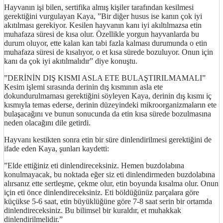
Hayvanın işi bilen, sertifika almış kişiler tarafından kesilmesi
gerektiğini vurgulayan Kaya, ”Bir diğer husus ise kanın çok iyi
akıtılması gerekiyor. Kesilen hayvanın kanı iyi akıltılmazsa etin
muhafaza süresi de kısa olur. Özellikle yorgun hayvanlarda bu
durum oluyor, ette kalan kan tabi fazla kalması durumunda o etin
muhafaza süresi de kısalıyor, o et kısa sürede bozuluyor. Onun için
kanı da çok iyi akıtılmalıdır” diye konuştu.
”DERİNİN DIŞ KISMI ASLA ETE BULAŞTIRILMAMALI”
Kesim işlemi sırasında derinin dış kısmının asla ete
dokundurulmaması gerektiğini söyleyen Kaya, derinin dış kısmı iç
kısmıyla temas ederse, derinin düzeyindeki mikroorganizmaların ete
bulaşacağını ve bunun sonucunda da etin kısa sürede bozulmasına
neden olacağını dile getirdi.
Hayvanı kestikten sonra etin bir süre dinlendirilmesi gerektiğini de
ifade eden Kaya, şunları kaydetti:
”Elde ettiğiniz eti dinlendireceksiniz. Hemen buzdolabına
konulmayacak, bu noktada eğer siz eti dinlendirmeden buzdolabına
alırsanız ette sertleşme, çekme olur, etin boyunda kısalma olur. Onun
için eti önce dinlendireceksiniz. Eti böldüğünüz parçalara göre
küçükse 5-6 saat, etin büyüklüğüne göre 7-8 saat serin bir ortamda
dinlendireceksiniz. Bu bilimsel bir kuraldır, et muhakkak
dinlendirilmelidir.”