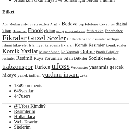
Atatürkün Okul Hayatı ve Sonrası
için
Serdar Yıldırım
Etiket
Bedava
digital
atasozleri
cep telefonu
Cevap
Adsl Modem
antivirus
Atatürk
css
Ebook
kitap
ekitap
fatih tekke
Fenerbahce
Download
en iyi
en iyi antivirus
Fikralar
Guzel Sozler
Hollandaca
Indir
isimler sozlugu
Komik Resimler
islami hikayeler
Islamiyet
karadeniz fikralari
komik sozler
Komik Yazilar
Online
Mimar Sinan
Ne Yapmali
Pratik Bilgiler
Resimli
Sozluk
Ruya Yorumlari
Sifali Bitkiler
resimler
tedavisi
ufoss
trabzonspor
Turkce
yasanmis gercek
Webmaster
yurdum insani
hikaye
yemek tarifleri
zeka
1349
comments
645
yazılar
447
users
@Ufoss Kimdir?
Resimlerim
Hollandaca
Web Tasarim
Sitelerim