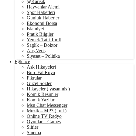
@Karisik
Hayvanlar Alemi
Spor Haberleri
Gunluk Haberler
Ekonomi-Borsa
Islamiyet
Pratik Bilgiler
Yemek Tatli Tarifi
Saglik – Doktor
Alış Veriş
Siyasat – Politika
Eğlence
Ask Hikayeleri
Burc Fal Ruya
Fikralar
Guzel Sozler
Hikayeler ( yasanmis )
Komik Resimler
Komik Yazilar
Msn Chat Messenger
Muzik – MP3 ( full )
Online TV Radyo
Oyunlar – Games
Siirler
Sinema