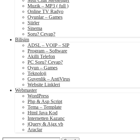
Msn Chat Messenger
Muzik – MP3 ( full )
Online TV Radyo
Oyunlar – Games
Siirler
Sinema
Soru? Cevap?
Bilişim
ADSL – VOIP – SIP
Program – Software
Akilli Telefon
PC Soru? Cevap?
Oyun – Games
Teknoloji
Guvenlik – AntiVirus
Website Linkleri
Webmaster
WordPress
Php & Asp Script
Tema – Template
Html Java Kod
Internetten Kazanc
jQuery & Ajax vb
Araclar