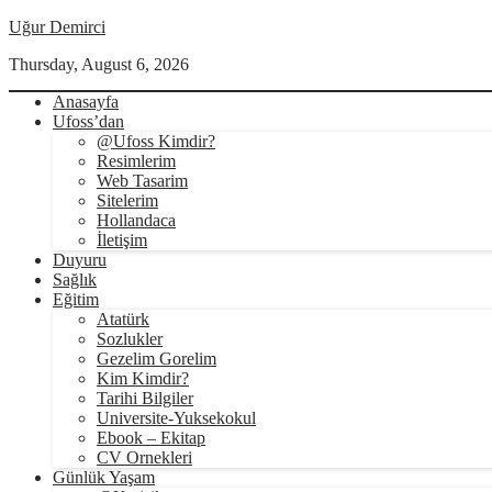
Uğur Demirci
Thursday, August 6, 2026
Anasayfa
Ufoss’dan
@Ufoss Kimdir?
Resimlerim
Web Tasarim
Sitelerim
Hollandaca
İletişim
Duyuru
Sağlık
Eğitim
Atatürk
Sozlukler
Gezelim Gorelim
Kim Kimdir?
Tarihi Bilgiler
Universite-Yuksekokul
Ebook – Ekitap
CV Ornekleri
Günlük Yaşam