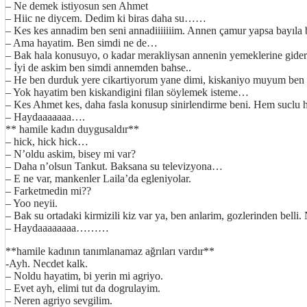
– Ne demek istiyosun sen Ahmet
– Hiic ne diycem. Dedim ki biras daha su……
– Kes kes annadim ben seni annadiiiiiiim.
Annen çamur yapsa bayıla b
– Ama hayatim. Ben simdi ne de…
– Bak hala konusuyo, o kadar merakliysan annenin yemeklerine gider 
– İyi de askim ben simdi annemden bahse..
– He ben durduk yere cikartiyorum yane dimi, kiskaniyo muyum ben 
– Yok hayatim ben kiskandigini filan söylemek isteme…
– Kes Ahmet kes, daha fasla konusup sinirlendirme beni. Hem sucl
– Haydaaaaaaa….
** hamile kadın duygusaldır**
– hick, hick hick…
– N’oldu askim, bisey mi var?
– Daha n’olsun Tankut. Baksana su televizyona…
– E ne var, mankenler Laila’da egleniyolar.
– Farketmedin mi??
– Yoo neyii.
– Bak su ortadaki kirmizili kiz var ya, ben anlarim, gozlerinden bell
– Haydaaaaaaaa………
**hamile kadının tanımlanamaz ağrıları vardır**
-Ayh. Necdet kalk.
– Noldu hayatim, bi yerin mi agriyo.
– Evet ayh, elimi tut da dogrulayim.
– Neren agriyo sevgilim.