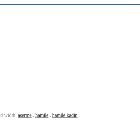
ed width:
aserme
,
hamile
,
hamile kadin