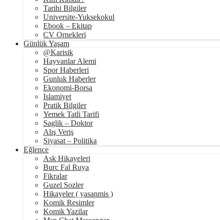
Tarihi Bilgiler
Universite-Yuksekokul
Ebook – Ekitap
CV Ornekleri
Günlük Yaşam
@Karisik
Hayvanlar Alemi
Spor Haberleri
Gunluk Haberler
Ekonomi-Borsa
Islamiyet
Pratik Bilgiler
Yemek Tatli Tarifi
Saglik – Doktor
Alış Veriş
Siyasat – Politika
Eğlence
Ask Hikayeleri
Burc Fal Ruya
Fikralar
Guzel Sozler
Hikayeler ( yasanmis )
Komik Resimler
Komik Yazilar