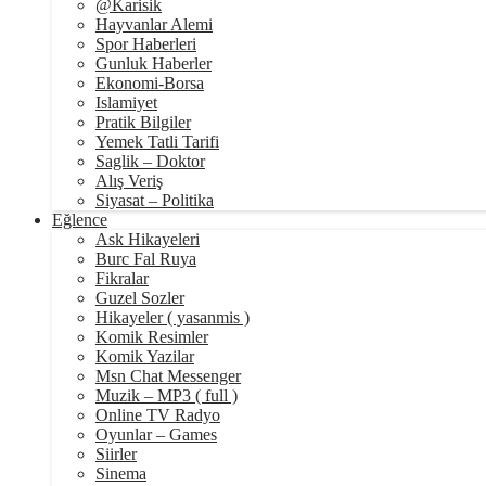
@Karisik
Hayvanlar Alemi
Spor Haberleri
Gunluk Haberler
Ekonomi-Borsa
Islamiyet
Pratik Bilgiler
Yemek Tatli Tarifi
Saglik – Doktor
Alış Veriş
Siyasat – Politika
Eğlence
Ask Hikayeleri
Burc Fal Ruya
Fikralar
Guzel Sozler
Hikayeler ( yasanmis )
Komik Resimler
Komik Yazilar
Msn Chat Messenger
Muzik – MP3 ( full )
Online TV Radyo
Oyunlar – Games
Siirler
Sinema