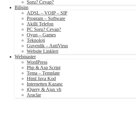
Soru? Cevap?
Bilişim
ADSL – VOIP – SIP
Program – Software
Akilli Telefon
PC Soru? Cevap?
Oyun – Games
Teknoloji
Guvenlik – AntiVirus
Website Linkleri
Webmaster
WordPress
Php & Asp Script
Tema – Template
Html Java Kod
Internetten Kazanc
jQuery & Ajax vb
Araclar