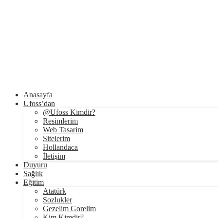
Anasayfa
Ufoss’dan
@Ufoss Kimdir?
Resimlerim
Web Tasarim
Sitelerim
Hollandaca
İletişim
Duyuru
Sağlık
Eğitim
Atatürk
Sozlukler
Gezelim Gorelim
Kim Kimdir?