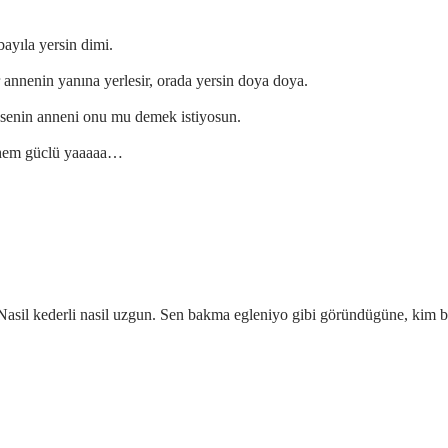
ayıla yersin dimi.
annenin yanına yerlesir, orada yersin doya doya.
senin anneni onu mu demek istiyosun.
u hem güclü yaaaaa…
i. Nasil kederli nasil uzgun. Sen bakma egleniyo gibi göründügüne, kim 