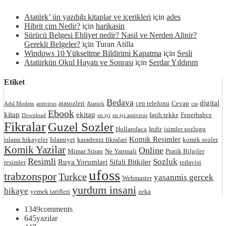
Atatürk’ ün yazdığı kitaplar ve içerikleri
için
ades
Hibrit çim Nedir?
için
harikasin
Sürücü Belgesi Ehliyet nedir? Nasil ve Nerden Alinir?
Gerekli Belgeler?
için
Turan Atilla
Windows 10 Yükseltme Bildirimi Kapatma
için
Sesli
Atatürkün Okul Hayatı ve Sonrası
için
Serdar Yıldırım
Etiket
Bedava
digital
atasozleri
cep telefonu
Cevap
Adsl Modem
antivirus
Atatürk
css
Ebook
kitap
ekitap
fatih tekke
Fenerbahce
Download
en iyi
en iyi antivirus
Fikralar
Guzel Sozler
Hollandaca
Indir
isimler sozlugu
Komik Resimler
islami hikayeler
Islamiyet
karadeniz fikralari
komik sozler
Komik Yazilar
Online
Mimar Sinan
Ne Yapmali
Pratik Bilgiler
Resimli
Sozluk
Ruya Yorumlari
Sifali Bitkiler
resimler
tedavisi
ufoss
trabzonspor
Turkce
yasanmis gercek
Webmaster
yurdum insani
hikaye
yemek tarifleri
zeka
1349
comments
645
yazılar