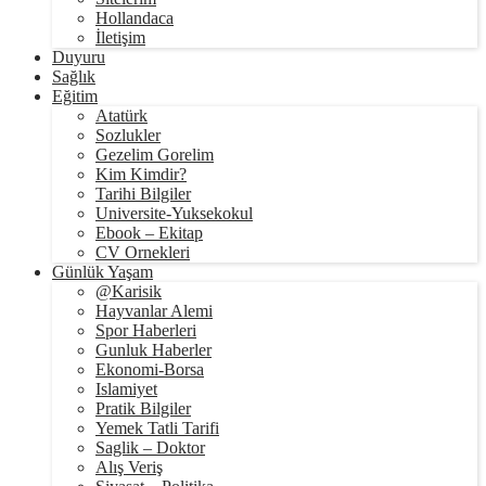
Hollandaca
İletişim
Duyuru
Sağlık
Eğitim
Atatürk
Sozlukler
Gezelim Gorelim
Kim Kimdir?
Tarihi Bilgiler
Universite-Yuksekokul
Ebook – Ekitap
CV Ornekleri
Günlük Yaşam
@Karisik
Hayvanlar Alemi
Spor Haberleri
Gunluk Haberler
Ekonomi-Borsa
Islamiyet
Pratik Bilgiler
Yemek Tatli Tarifi
Saglik – Doktor
Alış Veriş