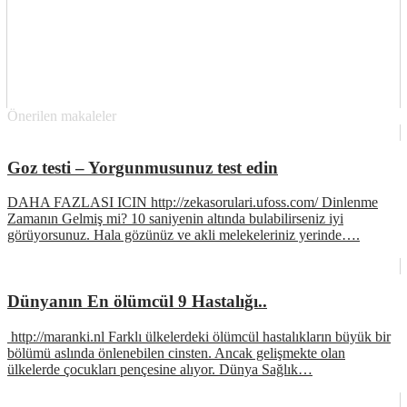
Önerilen makaleler
Goz testi – Yorgunmusunuz test edin
DAHA FAZLASI ICIN http://zekasorulari.ufoss.com/ Dinlenme
Zamanın Gelmiş mi? 10 saniyenin altında bulabilirseniz iyi
görüyorsunuz. Hala gözünüz ve akli melekeleriniz yerinde….
Dünyanın En ölümcül 9 Hastalığı..
http://maranki.nl Farklı ülkelerdeki ölümcül hastalıkların büyük bir
bölümü aslında önlenebilen cinsten. Ancak gelişmekte olan
ülkelerde çocukları pençesine alıyor. Dünya Sağlık…