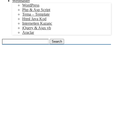
Webmaster
WordPress
Php & Asp Script
Tema – Template
Html Java Kod
Internetten Kazanc
jQuery & Ajax vb
Araclar