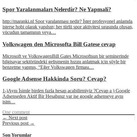
Spor Yaralanmaları Nelerdir? Ne Yapmali?
http://maranki.nl Spor yaralanması nedir? İster profesyonel anlamda
isterse hobi olarak yapılsın; her türlü spor aktivitesi sırasında oluşan,
vücudun tamamının veya…
Volkswagen den Microsofta Bill Gatese cevap
Microsoft ve VolkswagenBill Gates Microsoftsun bir seminerinde
bilgisayar sektöründeki gelişmenin hızını anlatmak için şöyle bir
benzetme yapmış, “Eğer Volkswagen firması…
Google Adsense Hakkinda Soru? Cevap?
1-)Aynı İsimle birden fazla hesap açabilirmiyiz ?Cevap a ) Google
Adsenseden Aktif Bir Hesabınız var ise google adsenseye aynı
isim…
One comment
← Next post
Previous post →
Son Yorumlar