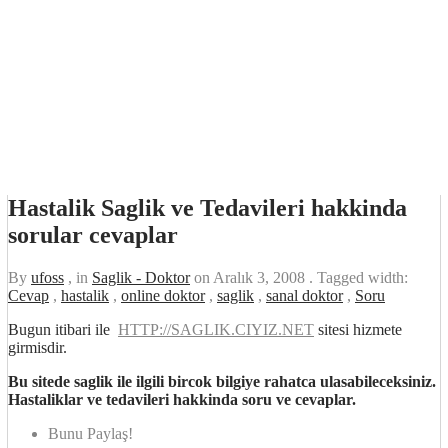
Hastalik Saglik ve Tedavileri hakkinda
sorular cevaplar
By
ufoss
, in
Saglik - Doktor
on
Aralık 3, 2008
. Tagged width:
Cevap
,
hastalik
,
online doktor
,
saglik
,
sanal doktor
,
Soru
Bugun itibari ile
HTTP://SAGLIK.CIYIZ.NET
sitesi hizmete
girmisdir.
Bu sitede saglik ile ilgili bircok bilgiye rahatca ulasabileceksiniz.
Hastaliklar ve tedavileri hakkinda soru ve cevaplar.
Bunu Paylaş!