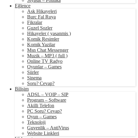
Siyasat – Politika
Eğlence
Ask Hikayeleri
Burc Fal Ruya
Fikralar
Guzel Sozler
Hikayeler ( yasanmis )
Komik Resimler
Komik Yazilar
Msn Chat Messenger
Muzik – MP3 ( full )
Online TV Radyo
Oyunlar – Games
Siirler
Sinema
Soru? Cevap?
Bilişim
ADSL – VOIP – SIP
Program – Software
Akilli Telefon
PC Soru? Cevap?
Oyun – Games
Teknoloji
Guvenlik – AntiVirus
Website Linkleri