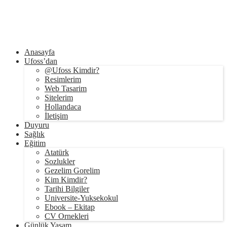
Anasayfa
Ufoss’dan
@Ufoss Kimdir?
Resimlerim
Web Tasarim
Sitelerim
Hollandaca
İletişim
Duyuru
Sağlık
Eğitim
Atatürk
Sozlukler
Gezelim Gorelim
Kim Kimdir?
Tarihi Bilgiler
Universite-Yuksekokul
Ebook – Ekitap
CV Ornekleri
Günlük Yaşam