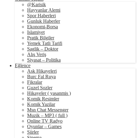
@Karisik
Hayvanlar Alemi
Spor Haberleri
Gunluk Haberler
Ekonomi-Borsa
Islamiyet
Pratik Bilgiler
Yemek Tatli Tarifi
Saglik – Doktor
Alış Veriş
Siyasat – Politika
Eğlence
Ask Hikayeleri
Burc Fal Ruya
Fikralar
Guzel Sozler
Hikayeler ( yasanmis )
Komik Resimler
Komik Yazilar
Msn Chat Messenger
Muzik – MP3 ( full )
Online TV Radyo
Oyunlar – Games
Siirler
Sinema