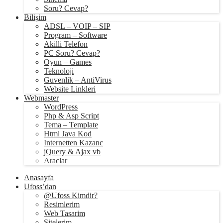
Soru? Cevap?
Bilişim
ADSL – VOIP – SIP
Program – Software
Akilli Telefon
PC Soru? Cevap?
Oyun – Games
Teknoloji
Guvenlik – AntiVirus
Website Linkleri
Webmaster
WordPress
Php & Asp Script
Tema – Template
Html Java Kod
Internetten Kazanc
jQuery & Ajax vb
Araclar
Anasayfa
Ufoss’dan
@Ufoss Kimdir?
Resimlerim
Web Tasarim
Sitelerim