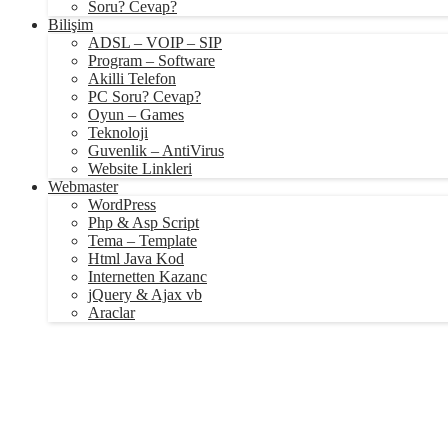
Soru? Cevap?
Bilişim
ADSL – VOIP – SIP
Program – Software
Akilli Telefon
PC Soru? Cevap?
Oyun – Games
Teknoloji
Guvenlik – AntiVirus
Website Linkleri
Webmaster
WordPress
Php & Asp Script
Tema – Template
Html Java Kod
Internetten Kazanc
jQuery & Ajax vb
Araclar