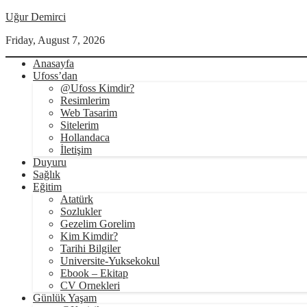
Uğur Demirci
Friday, August 7, 2026
Anasayfa
Ufoss’dan
@Ufoss Kimdir?
Resimlerim
Web Tasarim
Sitelerim
Hollandaca
İletişim
Duyuru
Sağlık
Eğitim
Atatürk
Sozlukler
Gezelim Gorelim
Kim Kimdir?
Tarihi Bilgiler
Universite-Yuksekokul
Ebook – Ekitap
CV Ornekleri
Günlük Yaşam