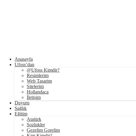
Anasayfa
Ufoss’dan
@Ufoss Kimdir?
Resimlerim
Web Tasarim
Sitelerim
Hollandaca
İletişim
Duyuru
Sağlık
Eğitim
Atatürk
Sozlukler
Gezelim Gorelim
Kim Kimdir?