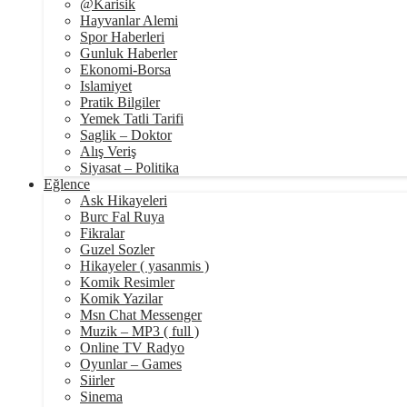
@Karisik
Hayvanlar Alemi
Spor Haberleri
Gunluk Haberler
Ekonomi-Borsa
Islamiyet
Pratik Bilgiler
Yemek Tatli Tarifi
Saglik – Doktor
Alış Veriş
Siyasat – Politika
Eğlence
Ask Hikayeleri
Burc Fal Ruya
Fikralar
Guzel Sozler
Hikayeler ( yasanmis )
Komik Resimler
Komik Yazilar
Msn Chat Messenger
Muzik – MP3 ( full )
Online TV Radyo
Oyunlar – Games
Siirler
Sinema