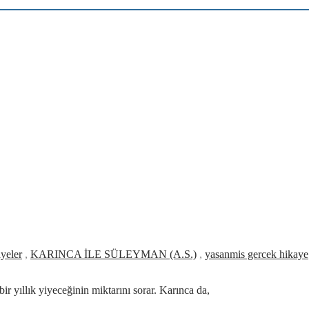
ayeler
,
KARINCA İLE SÜLEYMAN (A.S.)
,
yasanmis gercek hikaye
r yıllık yiyeceğinin miktarını sorar. Karınca da,