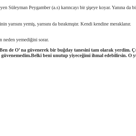
yen Süleyman Peygamber (a.s) karıncayı bir şişeye koyar. Yanına da bir
nin yarısını yemiş, yarısını da bırakmıştır. Kendi kendine meraklanır.
h
n neden yemediğini sorar.
 Ben de O’ na güvenerek bir buğday tanesini tam olarak yerdim. Ç
ek güvenemedim.
Belki beni unutup yiyeceğimi ihmal edebilirsin. O yü