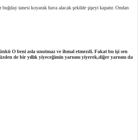
 buğday tanesi koyarak hava alacak şekilde şişeyi kapatır. Ondan
ttp://ufoss.com
ünkü O beni asla unutmaz ve ihmal etmezdi. Fakat bu işi sen
zden de bir yıllık yiyeceğimin yarısını yiyerek,diğer yarısını da