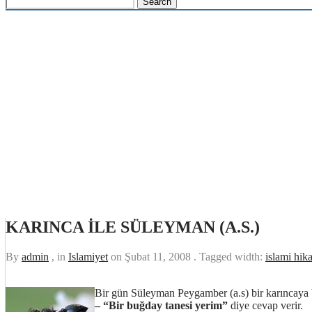
KARINCA İLE SÜLEYMAN (A.S.)
By
admin
, in
Islamiyet
on
Şubat 11, 2008
. Tagged width:
islami hik
Bir gün Süleyman Peygamber (a.s) bir karıncaya bi
– “Bir buğday tanesi yerim”
diye cevap verir.