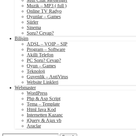
Msn Chat Messenger
Muzik – MP3 ( full )
Online TV Radyo
Oyunlar – Games
Siirler
Sinema
Soru? Cevap?
Bilişim
ADSL – VOIP – SIP
Program – Software
Akilli Telefon
PC Soru? Cevap?
Oyun – Games
Teknoloji
Guvenlik – AntiVirus
Website Linkleri
Webmaster
WordPress
Php & Asp Script
Tema – Template
Html Java Kod
Internetten Kazanc
jQuery & Ajax vb
Araclar