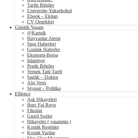
Tarihi Bilgiler
Universite-Yuksekokul
Ebook – Ekitap
CV Ornekleri
Günlük Yaşam
@Karisik
Hayvanlar Alemi
Spor Haberleri
Gunluk Haberler
Ekonomi-Borsa
Islamiyet
Pratik Bilgiler
Yemek Tatli Tarifi
Saglik – Doktor
Alış Veriş
Siyasat – Politika
Eğlence
Ask Hikayeleri
Burc Fal Ruya
Fikralar
Guzel Sozler
Hikayeler ( yasanmis )
Komik Resimler
Komik Yazilar