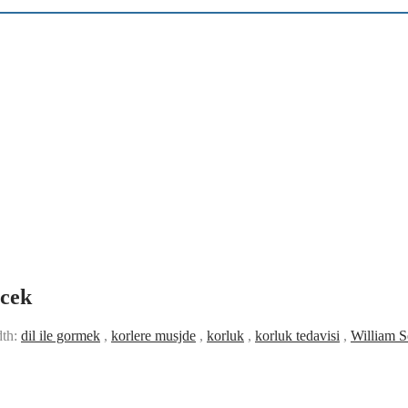
ecek
dth:
dil ile gormek
,
korlere musjde
,
korluk
,
korluk tedavisi
,
William S