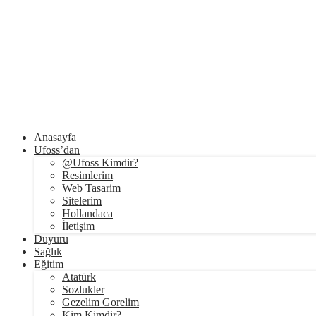
Anasayfa
Ufoss’dan
@Ufoss Kimdir?
Resimlerim
Web Tasarim
Sitelerim
Hollandaca
İletişim
Duyuru
Sağlık
Eğitim
Atatürk
Sozlukler
Gezelim Gorelim
Kim Kimdir?