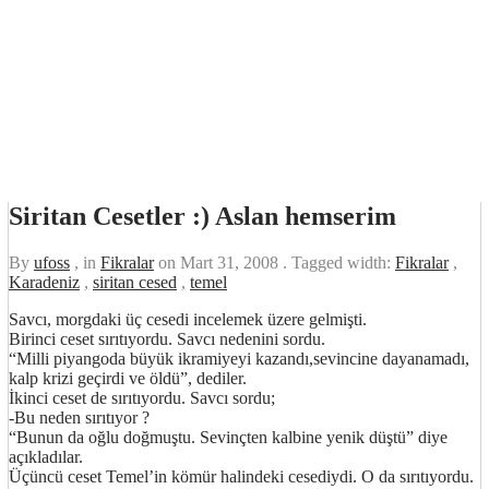
Siritan Cesetler :) Aslan hemserim
By
ufoss
, in
Fikralar
on
Mart 31, 2008
. Tagged width:
Fikralar
,
Karadeniz
,
siritan cesed
,
temel
Savcı, morgdaki üç cesedi incelemek üzere gelmişti.
Birinci ceset sırıtıyordu. Savcı nedenini sordu.
“Milli piyangoda büyük ikramiyeyi kazandı,sevincine dayanamadı,
kalp krizi geçirdi ve öldü”, dediler.
İkinci ceset de sırıtıyordu. Savcı sordu;
-Bu neden sırıtıyor ?
“Bunun da oğlu doğmuştu. Sevinçten kalbine yenik düştü” diye
açıkladılar.
Üçüncü ceset Temel’in kömür halindeki cesediydi. O da sırıtıyordu.