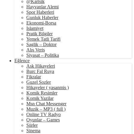
@Karisik
Hayvanlar Alemi
Spor Haberleri
Gunluk Haberler
Ekonomi-Borsa
Islamiyet
Pratik Bilgiler
Yemek Tatli Tarifi
Saglik – Doktor
Alış Veriş
Siyasat – Politika
Eğlence
Ask Hikayeleri
Burc Fal Ruya
Fikralar
Guzel Sozler
Hikayeler ( yasanmis )
Komik Resimler
Komik Yazilar
Msn Chat Messenger
Muzik – MP3 ( full )
Online TV Radyo
Oyunlar – Games
Siirler
Sinema