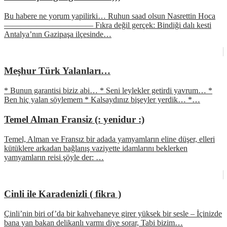
Bu habere ne yorum yapilirki… Ruhun saad olsun Nasrettin Hoca
——————————— Fıkra değil gerçek: Bindiği dalı kesti
Antalya’nın Gazipaşa ilçesinde…
Meşhur Türk Yalanları…
* Bunun garantisi biziz abi… * Seni leylekler getirdi yavrum… *
Ben hiç yalan söylemem * Kalsaydınız bişeyler yerdik… *…
Temel Alman Fransiz (: yenidur :)
Temel, Alman ve Fransız bir adada yamyamların eline düşer, elleri
kütüklere arkadan bağlanış vaziyette idamlarını beklerken
yamyamların reisi şöyle der: …
Cinli ile Karadenizli ( fikra )
Çinli’nin biri of’da bir kahvehaneye girer yüksek bir sesle – İçinizde
bana yan bakan delikanlı varmı diye sorar, Tabi bizim…