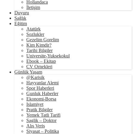
Hollandaca
İletişim
Duyuru
Sağlık
Eğitim
Atatürk
Sozlukler
Gezelim Gorelim
Kim Kimdir?
Tarihi Bilgiler
Universite-Yuksekokul
Ebook – Ekitap
CV Ornekleri
Günlük Yaşam
@Karisik
Hayvanlar Alemi
Spor Haberleri
Gunluk Haberler
Ekonomi-Borsa
Islamiyet
Pratik Bilgiler
Yemek Tatli Tarifi
Saglik – Doktor
Alış Veriş
Siyasat – Politika