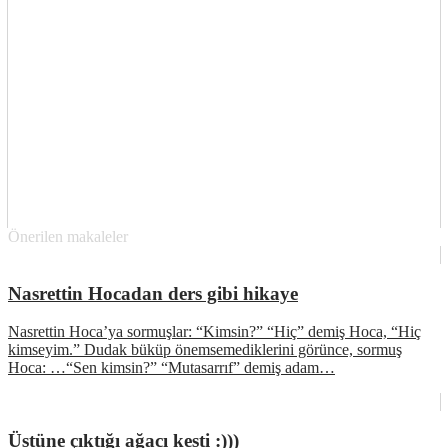
Önerilen makaleler
Nasrettin Hocadan ders gibi hikaye
Nasrettin Hoca’ya sormuşlar: “Kimsin?” “Hiç” demiş Hoca, “Hiç
kimseyim.” Dudak büküp önemsemediklerini görünce, sormuş
Hoca: …“Sen kimsin?” “Mutasarrıf” demiş adam…
Üstüne çıktığı ağacı kesti :)))