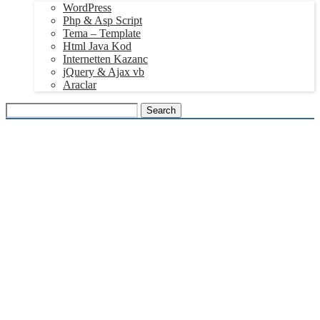
WordPress
Php & Asp Script
Tema – Template
Html Java Kod
Internetten Kazanc
jQuery & Ajax vb
Araclar