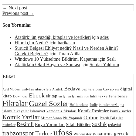
← Next post
Previous post →
Son Yorumlar
Atatürk’ ün yazdığı kitaplar ve içerikleri
için
ades
Hibrit çim Nedir?
için
harikasin
Sürücü Belgesi Ehliyet nedir? Nasil ve Nerden Alinir?
Gerekli Belgeler?
için
Turan Atilla
Windows 10 Yükseltme Bildirimi Kapatma
için
Sesli
Atatürkün Okul Hayatı ve Sonrası
için
Serdar Yıldırım
Etiket
Bedava
digital
atasozleri
cep telefonu
Cevap
Adsl Modem
antivirus
Atatürk
css
Ebook
kitap
ekitap
fatih tekke
Fenerbahce
Download
en iyi
en iyi antivirus
Fikralar
Guzel Sozler
Hollandaca
Indir
isimler sozlugu
Komik Resimler
islami hikayeler
Islamiyet
karadeniz fikralari
komik sozler
Komik Yazilar
Online
Mimar Sinan
Ne Yapmali
Pratik Bilgiler
Resimli
Sozluk
Ruya Yorumlari
Sifali Bitkiler
resimler
tedavisi
ufoss
trabzonspor
Turkce
yasanmis gercek
Webmaster