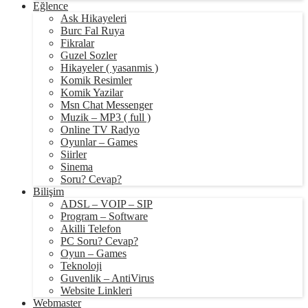
Eğlence
Ask Hikayeleri
Burc Fal Ruya
Fikralar
Guzel Sozler
Hikayeler ( yasanmis )
Komik Resimler
Komik Yazilar
Msn Chat Messenger
Muzik – MP3 ( full )
Online TV Radyo
Oyunlar – Games
Siirler
Sinema
Soru? Cevap?
Bilişim
ADSL – VOIP – SIP
Program – Software
Akilli Telefon
PC Soru? Cevap?
Oyun – Games
Teknoloji
Guvenlik – AntiVirus
Website Linkleri
Webmaster