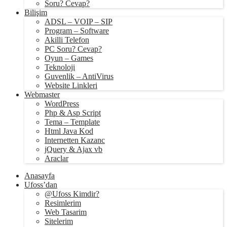
Soru? Cevap?
Bilişim
ADSL – VOIP – SIP
Program – Software
Akilli Telefon
PC Soru? Cevap?
Oyun – Games
Teknoloji
Guvenlik – AntiVirus
Website Linkleri
Webmaster
WordPress
Php & Asp Script
Tema – Template
Html Java Kod
Internetten Kazanc
jQuery & Ajax vb
Araclar
Anasayfa
Ufoss’dan
@Ufoss Kimdir?
Resimlerim
Web Tasarim
Sitelerim