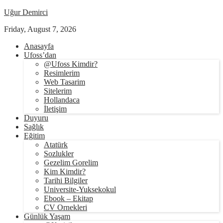
Uğur Demirci
Friday, August 7, 2026
Anasayfa
Ufoss’dan
@Ufoss Kimdir?
Resimlerim
Web Tasarim
Sitelerim
Hollandaca
İletişim
Duyuru
Sağlık
Eğitim
Atatürk
Sozlukler
Gezelim Gorelim
Kim Kimdir?
Tarihi Bilgiler
Universite-Yuksekokul
Ebook – Ekitap
CV Ornekleri
Günlük Yaşam