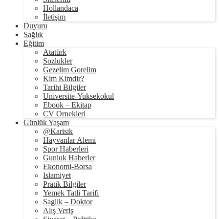
Hollandaca
İletişim
Duyuru
Sağlık
Eğitim
Atatürk
Sozlukler
Gezelim Gorelim
Kim Kimdir?
Tarihi Bilgiler
Universite-Yuksekokul
Ebook – Ekitap
CV Ornekleri
Günlük Yaşam
@Karisik
Hayvanlar Alemi
Spor Haberleri
Gunluk Haberler
Ekonomi-Borsa
Islamiyet
Pratik Bilgiler
Yemek Tatli Tarifi
Saglik – Doktor
Alış Veriş