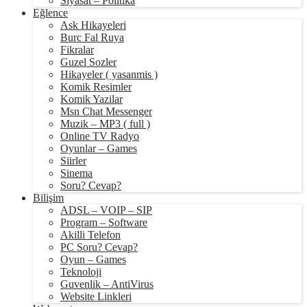
Siyasat – Politika
Eğlence
Ask Hikayeleri
Burc Fal Ruya
Fikralar
Guzel Sozler
Hikayeler ( yasanmis )
Komik Resimler
Komik Yazilar
Msn Chat Messenger
Muzik – MP3 ( full )
Online TV Radyo
Oyunlar – Games
Siirler
Sinema
Soru? Cevap?
Bilişim
ADSL – VOIP – SIP
Program – Software
Akilli Telefon
PC Soru? Cevap?
Oyun – Games
Teknoloji
Guvenlik – AntiVirus
Website Linkleri