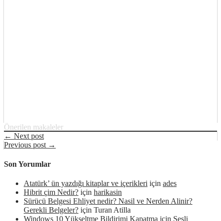
Önerilen makaleler
← Next post
Previous post →
Son Yorumlar
Atatürk’ ün yazdığı kitaplar ve içerikleri
için
ades
Hibrit çim Nedir?
için
harikasin
Sürücü Belgesi Ehliyet nedir? Nasil ve Nerden Alinir?
Gerekli Belgeler?
için
Turan Atilla
Windows 10 Yükseltme Bildirimi Kapatma
için
Sesli