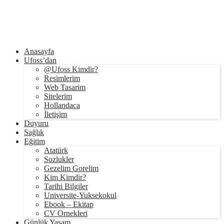
Anasayfa
Ufoss’dan
@Ufoss Kimdir?
Resimlerim
Web Tasarim
Sitelerim
Hollandaca
İletişim
Duyuru
Sağlık
Eğitim
Atatürk
Sozlukler
Gezelim Gorelim
Kim Kimdir?
Tarihi Bilgiler
Universite-Yuksekokul
Ebook – Ekitap
CV Ornekleri
Günlük Yaşam