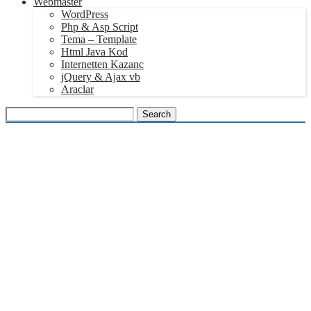
Webmaster
WordPress
Php & Asp Script
Tema – Template
Html Java Kod
Internetten Kazanc
jQuery & Ajax vb
Araclar