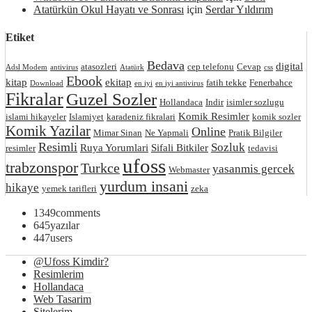
Atatürkün Okul Hayatı ve Sonrası
için
Serdar Yıldırım
Etiket
Bedava
digital
atasozleri
cep telefonu
Cevap
Adsl Modem
antivirus
Atatürk
css
Ebook
kitap
ekitap
fatih tekke
Fenerbahce
Download
en iyi
en iyi antivirus
Fikralar
Guzel Sozler
Hollandaca
Indir
isimler sozlugu
Komik Resimler
islami hikayeler
Islamiyet
karadeniz fikralari
komik sozler
Komik Yazilar
Online
Mimar Sinan
Ne Yapmali
Pratik Bilgiler
Resimli
Sozluk
Ruya Yorumlari
Sifali Bitkiler
resimler
tedavisi
ufoss
trabzonspor
Turkce
yasanmis gercek
Webmaster
yurdum insani
hikaye
yemek tarifleri
zeka
1349
comments
645
yazılar
447
users
@Ufoss Kimdir?
Resimlerim
Hollandaca
Web Tasarim
Sitelerim