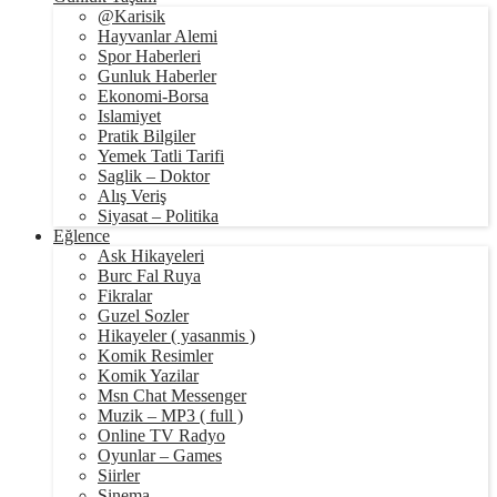
@Karisik
Hayvanlar Alemi
Spor Haberleri
Gunluk Haberler
Ekonomi-Borsa
Islamiyet
Pratik Bilgiler
Yemek Tatli Tarifi
Saglik – Doktor
Alış Veriş
Siyasat – Politika
Eğlence
Ask Hikayeleri
Burc Fal Ruya
Fikralar
Guzel Sozler
Hikayeler ( yasanmis )
Komik Resimler
Komik Yazilar
Msn Chat Messenger
Muzik – MP3 ( full )
Online TV Radyo
Oyunlar – Games
Siirler
Sinema