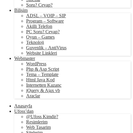
Soru? Cevap?
Bilişim
ADSL – VOIP – SIP
Program – Software
Akilli Telefon
PC Soru? Cevap?
Oyun – Games
Teknoloji
Guvenlik – AntiVirus
Website Linkleri
Webmaster
WordPress
Php & Asp Script
Tema – Template
Html Java Kod
Internetten Kazanc
jQuery & Ajax vb
Araclar
Anasayfa
Ufoss’dan
@Ufoss Kimdir?
Resimlerim
Web Tasarim
Sitelerim