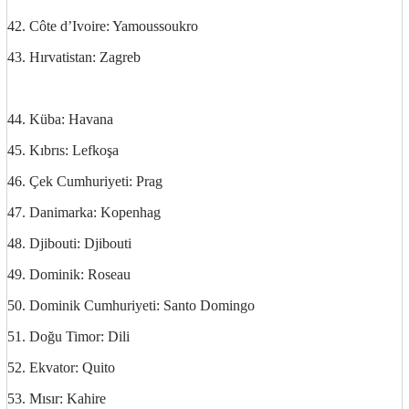
42. Côte d’Ivoire: Yamoussoukro
43. Hırvatistan: Zagreb
http://ufoss.com
44. Küba: Havana
45. Kıbrıs: Lefkoşa
46. Çek Cumhuriyeti: Prag
47. Danimarka: Kopenhag
48. Djibouti: Djibouti
49. Dominik: Roseau
50. Dominik Cumhuriyeti: Santo Domingo
51. Doğu Timor: Dili
52. Ekvator: Quito
53. Mısır: Kahire