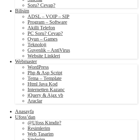
Soru? Cevap?
Bilişim
ADSL – VOIP – SIP
Program – Software
Akilli Telefon
PC Soru? Cevap?
Oyun – Games
Teknoloji
Guvenlik – AntiVirus
Website Linkleri
Webmaster
WordPress
Php & Asp Script
Tema – Template
Html Java Kod
Internetten Kazanc
jQuery & Ajax vb
Araclar
Anasayfa
Ufoss’dan
@Ufoss Kimdir?
Resimlerim
Web Tasarim
Sitelerim