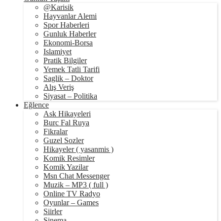
@Karisik
Hayvanlar Alemi
Spor Haberleri
Gunluk Haberler
Ekonomi-Borsa
Islamiyet
Pratik Bilgiler
Yemek Tatli Tarifi
Saglik – Doktor
Alış Veriş
Siyasat – Politika
Eğlence
Ask Hikayeleri
Burc Fal Ruya
Fikralar
Guzel Sozler
Hikayeler ( yasanmis )
Komik Resimler
Komik Yazilar
Msn Chat Messenger
Muzik – MP3 ( full )
Online TV Radyo
Oyunlar – Games
Siirler
Sinema