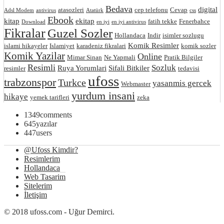
Bedava
digital
atasozleri
cep telefonu
Cevap
Adsl Modem
antivirus
Atatürk
css
Ebook
kitap
ekitap
fatih tekke
Fenerbahce
Download
en iyi
en iyi antivirus
Fikralar
Guzel Sozler
Hollandaca
Indir
isimler sozlugu
Komik Resimler
islami hikayeler
Islamiyet
karadeniz fikralari
komik sozler
Komik Yazilar
Online
Mimar Sinan
Ne Yapmali
Pratik Bilgiler
Resimli
Sozluk
Ruya Yorumlari
Sifali Bitkiler
resimler
tedavisi
ufoss
trabzonspor
Turkce
yasanmis gercek
Webmaster
yurdum insani
hikaye
yemek tarifleri
zeka
1349
comments
645
yazılar
447
users
@Ufoss Kimdir?
Resimlerim
Hollandaca
Web Tasarim
Sitelerim
İletişim
© 2018 ufoss.com - Uğur Demirci.