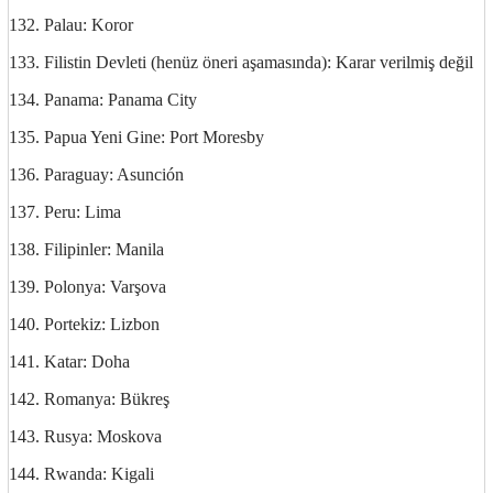
132. Palau: Koror
http://ufoss.com
133. Filistin Devleti (henüz öneri aşamasında): Karar verilmiş değil
134. Panama: Panama City
135. Papua Yeni Gine: Port Moresby
136. Paraguay: Asunción
137. Peru: Lima
138. Filipinler: Manila
139. Polonya: Varşova
140. Portekiz: Lizbon
141. Katar: Doha
142. Romanya: Bükreş
143. Rusya: Moskova
144. Rwanda: Kigali