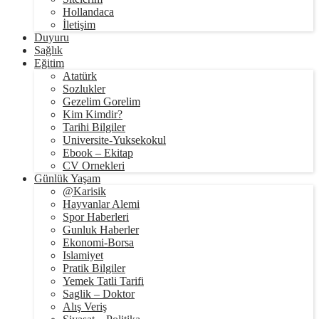
Hollandaca
İletişim
Duyuru
Sağlık
Eğitim
Atatürk
Sozlukler
Gezelim Gorelim
Kim Kimdir?
Tarihi Bilgiler
Universite-Yuksekokul
Ebook – Ekitap
CV Ornekleri
Günlük Yaşam
@Karisik
Hayvanlar Alemi
Spor Haberleri
Gunluk Haberler
Ekonomi-Borsa
Islamiyet
Pratik Bilgiler
Yemek Tatli Tarifi
Saglik – Doktor
Alış Veriş