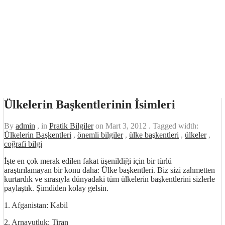
Ülkelerin Başkentlerinin İsimleri
By
admin
, in
Pratik Bilgiler
on
Mart 3, 2012
. Tagged width:
Ülkelerin Başkentleri
,
önemli bilgiler
,
ülke başkentleri
,
ülkeler
,
coğrafi bilgi
İşte en çok merak edilen fakat üşenildiği için bir türlü
araştırılamayan bir konu daha: Ülke başkentleri. Biz sizi zahmetten
kurtardık ve sırasıyla dünyadaki tüm ülkelerin başkentlerini sizlerle
paylaştık. Şimdiden kolay gelsin.
1. Afganistan: Kabil
2. Arnavutluk: Tiran