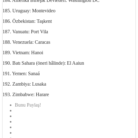
184. Amerika Birleşik Devletleri: Washington DC
185. Uruguay: Montevideo
186. Özbekistan: Taşkent
187. Vanuatu: Port Vila
188. Venezuela: Caracas
189. Vietnam: Hanoi
190. Batı Sahara (öneri hâlinde): El Aaiun
191. Yemen: Sanaá
192. Zambiya: Lusaka
193. Zimbabwe: Harare
Bunu Paylaş!