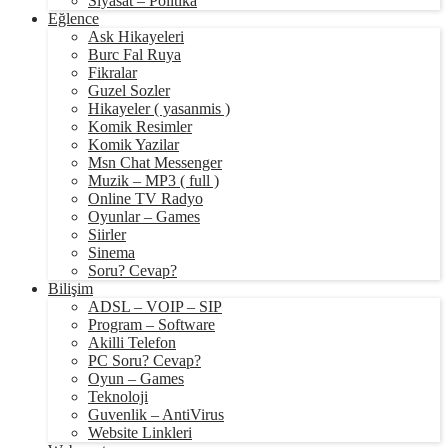
Siyasat – Politika
Eğlence
Ask Hikayeleri
Burc Fal Ruya
Fikralar
Guzel Sozler
Hikayeler ( yasanmis )
Komik Resimler
Komik Yazilar
Msn Chat Messenger
Muzik – MP3 ( full )
Online TV Radyo
Oyunlar – Games
Siirler
Sinema
Soru? Cevap?
Bilişim
ADSL – VOIP – SIP
Program – Software
Akilli Telefon
PC Soru? Cevap?
Oyun – Games
Teknoloji
Guvenlik – AntiVirus
Website Linkleri