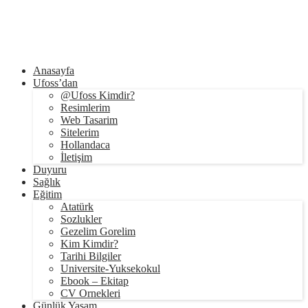
Anasayfa
Ufoss’dan
@Ufoss Kimdir?
Resimlerim
Web Tasarim
Sitelerim
Hollandaca
İletişim
Duyuru
Sağlık
Eğitim
Atatürk
Sozlukler
Gezelim Gorelim
Kim Kimdir?
Tarihi Bilgiler
Universite-Yuksekokul
Ebook – Ekitap
CV Ornekleri
Günlük Yaşam