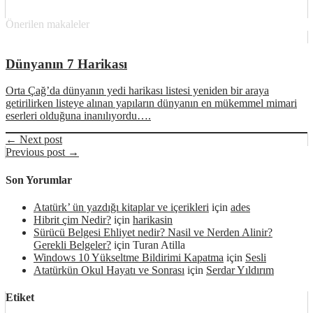
Önerilen makaleler
Dünyanın 7 Harikası
Orta Çağ’da dünyanın yedi harikası listesi yeniden bir araya
getirilirken listeye alınan yapıların dünyanın en mükemmel mimari
eserleri olduğuna inanılıyordu….
← Next post
Previous post →
Son Yorumlar
Atatürk’ ün yazdığı kitaplar ve içerikleri
için
ades
Hibrit çim Nedir?
için
harikasin
Sürücü Belgesi Ehliyet nedir? Nasil ve Nerden Alinir?
Gerekli Belgeler?
için
Turan Atilla
Windows 10 Yükseltme Bildirimi Kapatma
için
Sesli
Atatürkün Okul Hayatı ve Sonrası
için
Serdar Yıldırım
Etiket