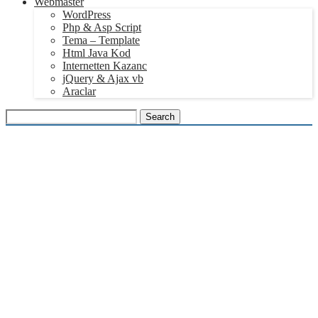
Webmaster
WordPress
Php & Asp Script
Tema – Template
Html Java Kod
Internetten Kazanc
jQuery & Ajax vb
Araclar