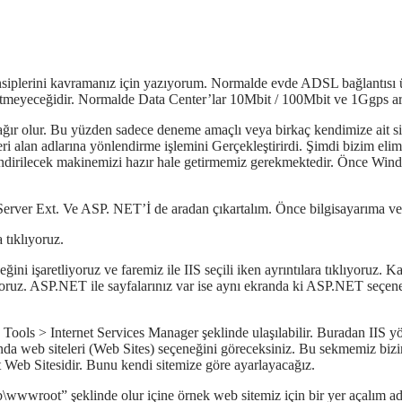
ensiplerini kavramanız için yazıyorum. Normalde evde ADSL bağlantısı ü
yetmeyeceğidir. Normalde Data Center’lar 10Mbit / 100Mbit ve 1Ggps ara
ğır olur. Bu yüzden sadece deneme amaçlı veya birkaç kendimize ait site
 alan adlarına yönlendirme işlemini Gerçekleştirirdi. Şimdi bizim elimi
endirilecek makinemizi hazır hale getirmemiz gerekmektedir. Önce Wi
rver Ext. Ve ASP. NET’İ de aradan çıkartalım. Önce bilgisayarıma ve o
tıklıyoruz.
eğini işaretliyoruz ve faremiz ile IIS seçili iken ayrıntılara tıklıyor
lıyoruz. ASP.NET ile sayfalarınız var ise aynı ekranda ki ASP.NET seçe
 Tools > Internet Services Manager şeklinde ulaşılabilir. Buradan IIS y
ltında web siteleri (Web Sites) seçeneğini göreceksiniz. Bu sekmemiz biz
ault Web Sitesidir. Bunu kendi sitemize göre ayarlayacağız.
b\wwwroot” şeklinde olur içine örnek web sitemiz için bir yer açalım ad