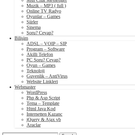
Msn Chat Messenger
Muzik – MP3 ( full )
Online TV Radyo
Oyunlar – Games
Siirler
Sinema
Soru? Cevap?
Bilişim
ADSL – VOIP – SIP
Program – Software
Akilli Telefon
PC Soru? Cevap?
Oyun – Games
Teknoloji
Guvenlik – AntiVirus
Website Linkleri
Webmaster
WordPress
Php & Asp Script
Tema – Template
Html Java Kod
Internetten Kazanc
jQuery & Ajax vb
Araclar