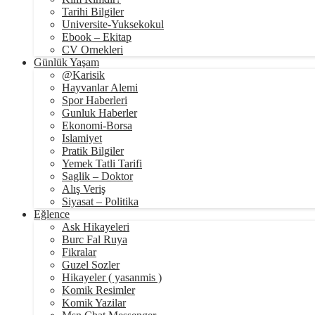
Tarihi Bilgiler
Universite-Yuksekokul
Ebook – Ekitap
CV Ornekleri
Günlük Yaşam
@Karisik
Hayvanlar Alemi
Spor Haberleri
Gunluk Haberler
Ekonomi-Borsa
Islamiyet
Pratik Bilgiler
Yemek Tatli Tarifi
Saglik – Doktor
Alış Veriş
Siyasat – Politika
Eğlence
Ask Hikayeleri
Burc Fal Ruya
Fikralar
Guzel Sozler
Hikayeler ( yasanmis )
Komik Resimler
Komik Yazilar