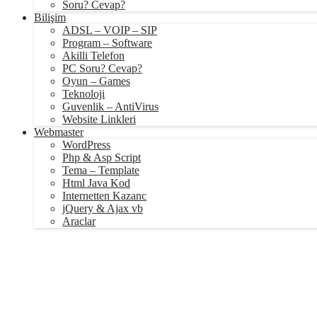
Soru? Cevap?
Bilişim
ADSL – VOIP – SIP
Program – Software
Akilli Telefon
PC Soru? Cevap?
Oyun – Games
Teknoloji
Guvenlik – AntiVirus
Website Linkleri
Webmaster
WordPress
Php & Asp Script
Tema – Template
Html Java Kod
Internetten Kazanc
jQuery & Ajax vb
Araclar