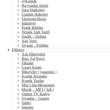
@Karisik
Hayvanlar Alemi
Spor Haberleri
Gunluk Haberler
Ekonomi-Borsa
Islamiyet
Pratik Bilgiler
Yemek Tatli Tarifi
Saglik – Doktor
Alış Veriş
Siyasat – Politika
Eğlence
Ask Hikayeleri
Burc Fal Ruya
Fikralar
Guzel Sozler
Hikayeler ( yasanmis )
Komik Resimler
Komik Yazilar
Msn Chat Messenger
Muzik – MP3 ( full )
Online TV Radyo
Oyunlar – Games
Siirler
Sinema