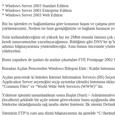
* Windows Server 2003 Standart Edition
* Windows Server 2003 Enterprise Edition
* Windows Server 2003 Web Edition
Biz bu işlemleri ev bağlantılarına göre konunun başını ve çalışma pr
yürütemezsiniz. Nedeni ise bant genişliğinizin ve bağlantı hızınızın 
Sizin kullanabileceğiniz en yüksek hız ise 2Mbit onunda faturası çok a
kendi sunucumuzdan yayınlayacağımıza. Bildiğiniz gibi DNS’ler ip’leri
adımızı bilgisayarımıza yönlendireceğiz. Ama bunun öncesinde yönl
yükleyelim.
Bunu yaparken de şunları da aradan çıkartalım FTP, Frontpage 2002 Se
Buradan Açılan Pencereden Windows Bileşeni Ekle / Kaldır butonuna 
Açılan pencerede ki listeden Internet Information Services (IIS) Seçen
Application Server seçeneğini seçip ayrıntılar (details) butonuna tık
“Common Files” ve “World Wide Web Services (WWW)”’dır.
Yükleme işlemini tamamladıktan sonra Başlat (Start) > Administrative
(localhost) şeklinde bir açılır sekme göreceksiniz bunu açtığınızda a
Sitelerine tıkladığımızda sağ tarafta siteler listelenir. İlk sitemiz Def
Sitemizin FTP’si yani ana dizini bilgisayarımzı da genelde “C:\Inetpu