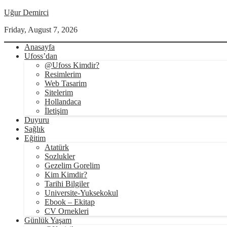
Uğur Demirci
Friday, August 7, 2026
Anasayfa
Ufoss’dan
@Ufoss Kimdir?
Resimlerim
Web Tasarim
Sitelerim
Hollandaca
İletişim
Duyuru
Sağlık
Eğitim
Atatürk
Sozlukler
Gezelim Gorelim
Kim Kimdir?
Tarihi Bilgiler
Universite-Yuksekokul
Ebook – Ekitap
CV Ornekleri
Günlük Yaşam