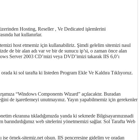
zerinden Hosting, Reseller , Ve Dedicated işlemlerini
sında hat kullanırlar.
mizi host etmemiz için kullanabiliriz. Şimdi gelelim sitemizi nasıl
zde de bir alan adı var ve bir de sunucu ip’si, o zaman önce alan
ndows Server 2003 CD’mizi veya DVD’imizi takarak IIS 6,0’ı
rada ki sol tarafta ki listeden Program Ekle Ve Kaldıra Tıklıyoruz.
uz. Karşımıza “Windows Components Wizard” açılacaktır. Buradan
neğini de işaretlemeyi unutmayınız. Yayın yapabilmemiz için gerekenler
önetim ekranına tıkladığımızda yanda ki sekmede Bilgisayarınızınadi
im barındırdığımız web sitelerini yönetmemizi sağlar. Sol Tarafta Web
ı ise örnek-sitemiz.net olsun. IIS penceresine gidelim ve oradan