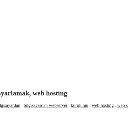
ayarlamak, web hosting
lgisayardan
,
bilgisayardan webserver
,
kurulumu
,
web hosting
,
web s