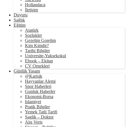
Hollandaca
İletişim
Duyuru
Sağlık
Eğitim
Atatürk
Sozlukler
Gezelim Gorelim
Kim Kimdir?
Tarihi Bilgiler
Universite-Yuksekokul
Ebook – Ekitap
CV Ornekleri
Günlük Yaşam
@Karisik
Hayvanlar Alemi
Spor Haberleri
Gunluk Haberler
Ekonomi-Borsa
Islamiyet
Pratik Bilgiler
Yemek Tatli Tarifi
Saglik – Doktor
Alış Veriş