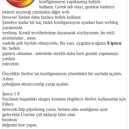
konfigürasyon yapılmamış haliyle
kullanır. Gerek tab olayı, gerekse binlerce
eklenti seçeneği yüzünden diğer web
browser’lardan daha fazlaca bellek kullanır.
Şimdiye kadar bir kaç farklı konfigurasyon ayarları bazı weblog
yazılarında
verilmiş. Kendi tecrübelerime dayanarak söylüyorum ,bu tekil
ayarlamalar , uzun
vadede pek faydalı olmuyordu. Bu yazı, uygulayacağınız
8 ipucu
ile,
bellek
şişmesi olmadan , internette sürekli daha hızlı gezinti yapmanıza
yardım
edecektir.
Öncelikle firefox’un konfigurasyon yönetimini bir sayfada açalım.
Adres
çubuğuna about:config yazıp açalım.
İpucu 1 #
Sayfanın başındaki süzgeç kısmına (ingilizce firefox kullananlar için
Filter)
network.http.pipelining yazın, hemen altta aradığımız ayar
gelecektir.Üzerine çift tıklayıp false olan
booleon
http://ufoss.com
değerini true yapın.