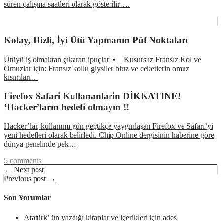
süren çalışma saatleri olarak gösterilir….
Kolay, Hizli, İyi Ütü Yapmanın Püf Noktaları
Ütüyü iş olmaktan çıkaran ipuçları • Kusursuz Fransız Kol ve
Omuzlar için: Fransız kollu giysiler bluz ve ceketlerin omuz
kısımları…
Firefox Safari Kullananlarin DİKKATINE!
‘Hacker’ların hedefi olmayın !!
Hacker’lar, kullanımı gün geçtikçe yaygınlaşan Firefox ve Safari’yi
yeni hedefleri olarak belirledi. Chip Online dergisinin haberine göre
dünya genelinde pek…
5 comments
← Next post
Previous post →
Son Yorumlar
Atatürk’ ün yazdığı kitaplar ve içerikleri
için
ades