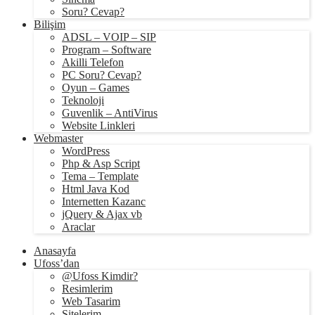
Soru? Cevap?
Bilişim
ADSL – VOIP – SIP
Program – Software
Akilli Telefon
PC Soru? Cevap?
Oyun – Games
Teknoloji
Guvenlik – AntiVirus
Website Linkleri
Webmaster
WordPress
Php & Asp Script
Tema – Template
Html Java Kod
Internetten Kazanc
jQuery & Ajax vb
Araclar
Anasayfa
Ufoss’dan
@Ufoss Kimdir?
Resimlerim
Web Tasarim
Sitelerim