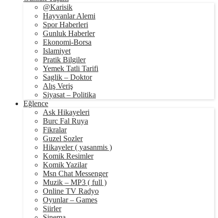
@Karisik
Hayvanlar Alemi
Spor Haberleri
Gunluk Haberler
Ekonomi-Borsa
Islamiyet
Pratik Bilgiler
Yemek Tatli Tarifi
Saglik – Doktor
Alış Veriş
Siyasat – Politika
Eğlence
Ask Hikayeleri
Burc Fal Ruya
Fikralar
Guzel Sozler
Hikayeler ( yasanmis )
Komik Resimler
Komik Yazilar
Msn Chat Messenger
Muzik – MP3 ( full )
Online TV Radyo
Oyunlar – Games
Siirler
Sinema