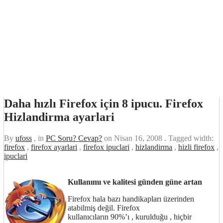
Daha hızlı Firefox için 8 ipucu. Firefox
Hizlandirma ayarlari
By
ufoss
, in
PC Soru? Cevap?
on
Nisan 16, 2008
. Tagged width:
firefox
,
firefox ayarlari
,
firefox ipuclari
,
hizlandirma
,
hizli firefox
,
ipuclari
Kullanımı ve kalitesi günden güne artan
Firefox hala bazı handikapları üzerinden
atabilmiş değil. Firefox
kullanıcıların 90%’ı , kurulduğu , hiçbir