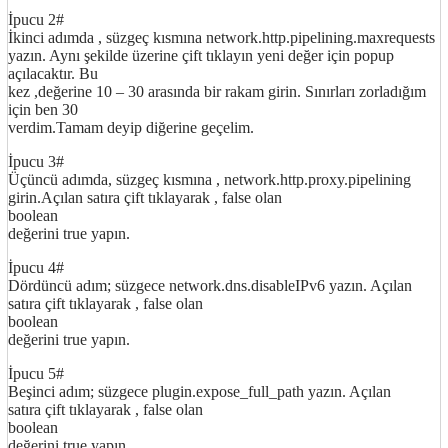
İpucu 2#
İkinci adımda , süzgeç kısmına network.http.pipelining.maxrequests
yazın. Aynı şekilde üzerine çift tıklayın yeni değer için popup
açılacaktır. Bu
kez ,değerine 10 – 30 arasında bir rakam girin. Sınırları zorladığım
için ben 30
verdim.Tamam deyip diğerine geçelim.
İpucu 3#
Üçüncü adımda, süzgeç kısmına , network.http.proxy.pipelining
girin.Açılan satıra çift tıklayarak , false olan
boolean
değerini true yapın.
İpucu 4#
Dördüncü adım; süzgece network.dns.disableIPv6 yazın. Açılan
satıra çift tıklayarak , false olan
boolean
değerini true yapın.
İpucu 5#
Beşinci adım; süzgece plugin.expose_full_path yazın. Açılan
satıra çift tıklayarak , false olan
boolean
değerini true yapın.