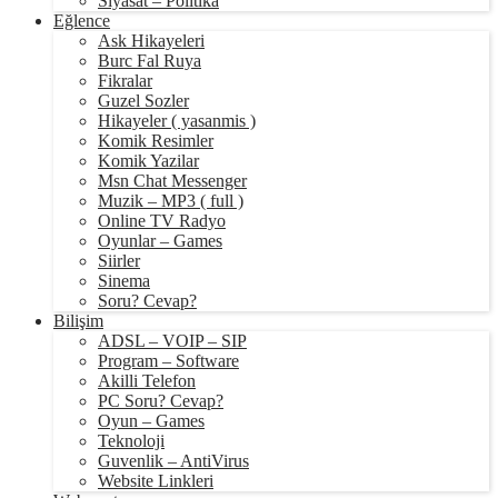
Siyasat – Politika
Eğlence
Ask Hikayeleri
Burc Fal Ruya
Fikralar
Guzel Sozler
Hikayeler ( yasanmis )
Komik Resimler
Komik Yazilar
Msn Chat Messenger
Muzik – MP3 ( full )
Online TV Radyo
Oyunlar – Games
Siirler
Sinema
Soru? Cevap?
Bilişim
ADSL – VOIP – SIP
Program – Software
Akilli Telefon
PC Soru? Cevap?
Oyun – Games
Teknoloji
Guvenlik – AntiVirus
Website Linkleri