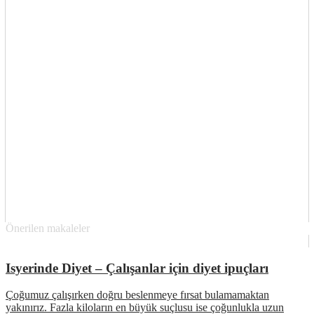
Önerilen makaleler
Isyerinde Diyet – Çalışanlar için diyet ipuçları
Çoğumuz çalışırken doğru beslenmeye fırsat bulamamaktan
yakınırız. Fazla kiloların en büyük suçlusu ise çoğunlukla uzun