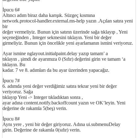
İpucu 6#
Altıncı adım biraz daha karışık. Süzgeç kısmına
network.protocol-handler.external.ms-help yazın .Açılan satıra yeni
bir
değer vermeliyiz. Bunun için satırın üzerinde sağa tıklayıp , Yeni
seçeneğinden , Integer sekmesini tıklayın. Yeni bir değer
girmeliyiz. Bunun için öncelikle yeni ayarlamanın ismini veriyoruz.
Ayar ismine nglayout.initialpaint.delay yazıp tamam’ a
tıklayın , şimdi de ayarımıza 0 (Sıfır) değerini girin ve tamam ‘a
tıklayın. Bu
kadar. 7 ve 8. adımları da bu ayar üzerinden yapacağız.
İpucu 7#
http://ufoss.com
6. adımda yeni değer verdiğimiz satıra tekrar yeni bir değer
veriyoruz. Sağa
tıklayıp Yeni -> Integer tıkladıktan sonra ,
ayar adına content.notify.backoffcount yazın ve OK’leyin. Yeni
değerine de rakamla 5(beş) verin.
İpucu 8#
Aynı yere , yeni bir değer giriyoruz. Adına ui.submenuDelay
girin. Değerine de rakamla 0(sıfır) verin.