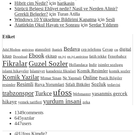
Hibrit çim Nedir?
için
harikasin
Sürücü Belgesi Ehliyet nedir? Nasil ve Nerden Alinir?
Gerekli Belgeler?
için
Turan Atilla
Windows 10 Yükseltme Bildirimi Kapatma
için
Sesli
Atatürkün Okul Hayatı ve Sonrası
için
Serdar Yıldırım
Etiket
Bedava
digital
atasozleri
cep telefonu
Cevap
Adsl Modem
antivirus
Atatürk
css
Ebook
kitap
ekitap
fatih tekke
Fenerbahce
Download
en iyi
en iyi antivirus
Fikralar
Guzel Sozler
Hollandaca
Indir
isimler sozlugu
Komik Resimler
islami hikayeler
Islamiyet
karadeniz fikralari
komik sozler
Komik Yazilar
Online
Mimar Sinan
Ne Yapmali
Pratik Bilgiler
Resimli
Sozluk
Ruya Yorumlari
Sifali Bitkiler
resimler
tedavisi
ufoss
trabzonspor
Turkce
yasanmis gercek
Webmaster
yurdum insani
hikaye
yemek tarifleri
zeka
1349
comments
645
yazılar
447
users
@Ufoss Kimdir?