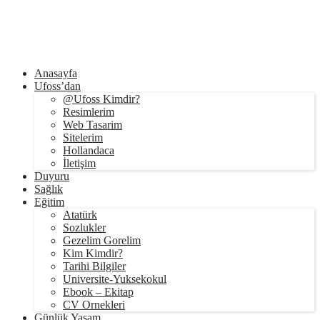
Anasayfa
Ufoss’dan
@Ufoss Kimdir?
Resimlerim
Web Tasarim
Sitelerim
Hollandaca
İletişim
Duyuru
Sağlık
Eğitim
Atatürk
Sozlukler
Gezelim Gorelim
Kim Kimdir?
Tarihi Bilgiler
Universite-Yuksekokul
Ebook – Ekitap
CV Ornekleri
Günlük Yaşam