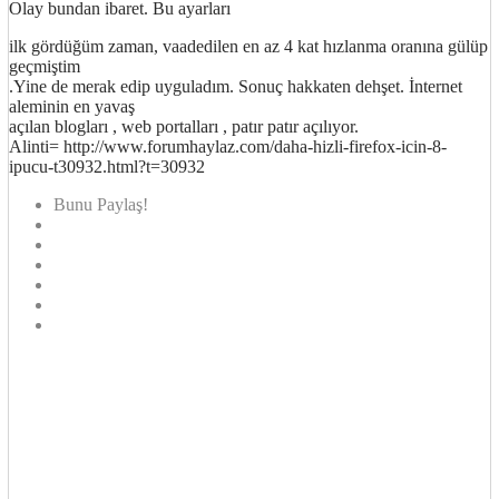
Olay bundan ibaret. Bu ayarları
ilk gördüğüm zaman, vaadedilen en az 4 kat hızlanma oranına gülüp
geçmiştim
.Yine de merak edip uyguladım. Sonuç hakkaten dehşet. İnternet
aleminin en yavaş
açılan blogları , web portalları , patır patır açılıyor.
Alinti= http://www.forumhaylaz.com/daha-hizli-firefox-icin-8-
ipucu-t30932.html?t=30932
Bunu Paylaş!