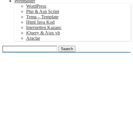
Webmaster
WordPress
Php & Asp Script
Tema – Template
Html Java Kod
Internetten Kazanc
jQuery & Ajax vb
Araclar