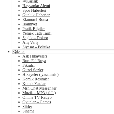
@Karisik
Hayvanlar Alemi
Spor Haberleri
Gunluk Haberler
Ekonomi-Borsa
Islamiyet
Pratik Bilgiler
Yemek Tatli Tarifi
Saglik – Doktor
Alış Veriş
Siyasat – Politika
Eğlence
Ask Hikayeleri
Burc Fal Ruya
Fikralar
Guzel Sozler
Hikayeler ( yasanmis )
Komik Resimler
Komik Yazilar
Msn Chat Messenger
Muzik – MP3 ( full )
Online TV Radyo
Oyunlar – Games
Siirler
Sinema