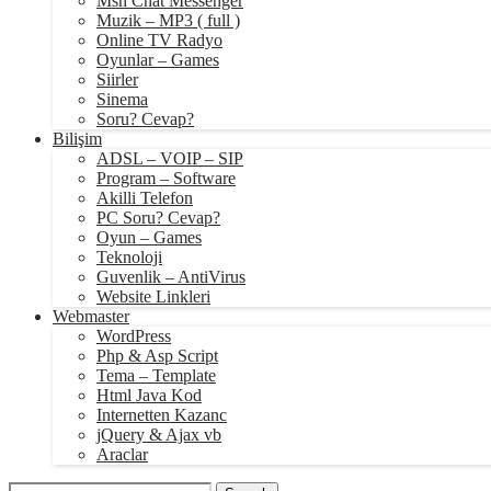
Msn Chat Messenger
Muzik – MP3 ( full )
Online TV Radyo
Oyunlar – Games
Siirler
Sinema
Soru? Cevap?
Bilişim
ADSL – VOIP – SIP
Program – Software
Akilli Telefon
PC Soru? Cevap?
Oyun – Games
Teknoloji
Guvenlik – AntiVirus
Website Linkleri
Webmaster
WordPress
Php & Asp Script
Tema – Template
Html Java Kod
Internetten Kazanc
jQuery & Ajax vb
Araclar