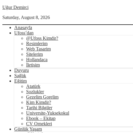
Uğur Demirci
Saturday, August 8, 2026
Anasayfa
Ufoss’dan
@Ufoss Kimdir?
Resimlerim
Web Tasarim
Sitelerim
Hollandaca
İletişim
Duyuru
Sağlık
Eğitim
Atatürk
Sozlukler
Gezelim Gorelim
Kim Kimdir?
Tarihi Bilgiler
Universite-Yuksekokul
Ebook – Ekitap
CV Ornekleri
Günlük Yaşam