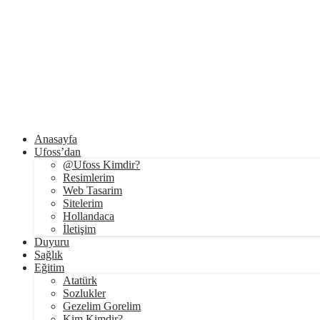
Anasayfa
Ufoss’dan
@Ufoss Kimdir?
Resimlerim
Web Tasarim
Sitelerim
Hollandaca
İletişim
Duyuru
Sağlık
Eğitim
Atatürk
Sozlukler
Gezelim Gorelim
Kim Kimdir?