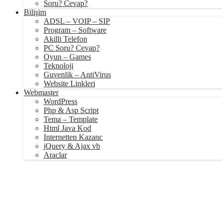
Soru? Cevap?
Bilişim
ADSL – VOIP – SIP
Program – Software
Akilli Telefon
PC Soru? Cevap?
Oyun – Games
Teknoloji
Guvenlik – AntiVirus
Website Linkleri
Webmaster
WordPress
Php & Asp Script
Tema – Template
Html Java Kod
Internetten Kazanc
jQuery & Ajax vb
Araclar