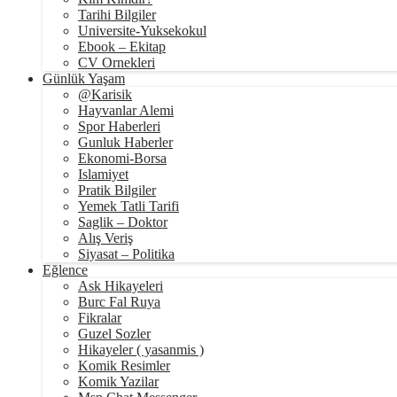
Tarihi Bilgiler
Universite-Yuksekokul
Ebook – Ekitap
CV Ornekleri
Günlük Yaşam
@Karisik
Hayvanlar Alemi
Spor Haberleri
Gunluk Haberler
Ekonomi-Borsa
Islamiyet
Pratik Bilgiler
Yemek Tatli Tarifi
Saglik – Doktor
Alış Veriş
Siyasat – Politika
Eğlence
Ask Hikayeleri
Burc Fal Ruya
Fikralar
Guzel Sozler
Hikayeler ( yasanmis )
Komik Resimler
Komik Yazilar