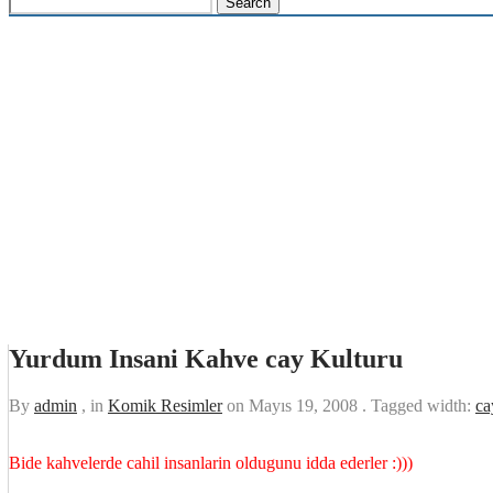
Yurdum Insani Kahve cay Kulturu
By
admin
, in
Komik Resimler
on
Mayıs 19, 2008
. Tagged width:
ca
Bide kahvelerde cahil insanlarin oldugunu idda ederler :)))